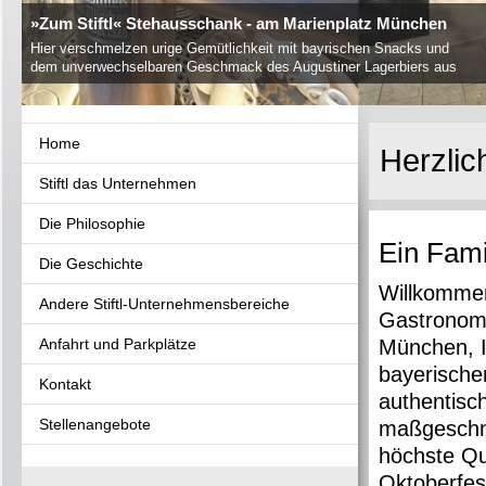
»Zum Stiftl« Stehausschank - am Marienplatz München
Hier verschmelzen urige Gemütlichkeit mit bayrischen Snacks und
dem unverwechselbaren Geschmack des Augustiner Lagerbiers aus
dem Holzfass.
Home
Herzlic
Stiftl das Unternehmen
Die Philosophie
Ein Fami
Die Geschichte
Willkommen 
Andere Stiftl-Unternehmensbereiche
Gastronomi
Anfahrt und Parkplätze
München, I
bayerische
Kontakt
authentisc
Stellenangebote
maßgeschne
höchste Qu
Oktoberfes