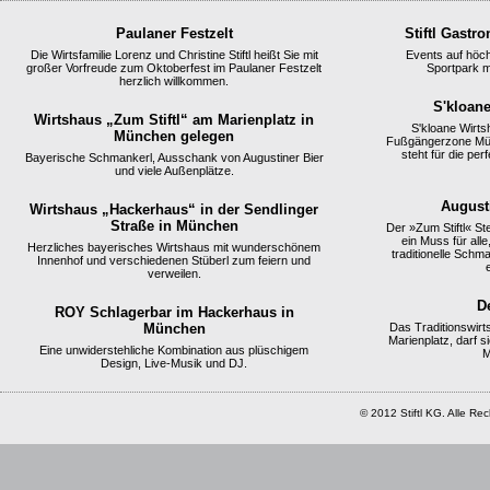
Paulaner Festzelt
Stiftl Gastr
Die Wirtsfamilie Lorenz und Christine Stiftl heißt Sie mit
Events auf höc
großer Vorfreude zum Oktoberfest im Paulaner Festzelt
Sportpark mi
herzlich willkommen.
S'kloan
Wirtshaus „Zum Stiftl“ am Marienplatz in
S'kloane Wirts
München gelegen
Fußgängerzone Mün
steht für die pe
Bayerische Schmankerl, Ausschank von Augustiner Bier
und viele Außenplätze.
August
Wirtshaus „Hackerhaus“ in der Sendlinger
Straße in München
Der »Zum Stiftl« S
ein Muss für all
Herzliches bayerisches Wirtshaus mit wunderschönem
traditionelle Schm
Innenhof und verschiedenen Stüberl zum feiern und
verweilen.
D
ROY Schlagerbar im Hackerhaus in
München
Das Traditionswirt
Marienplatz, darf 
Eine unwiderstehliche Kombination aus plüschigem
M
Design, Live-Musik und DJ.
© 2012 Stiftl KG. Alle Re