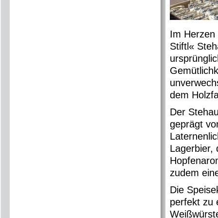
Im Herzen 
Stiftl« Ste
ursprüngli
Gemütlichk
unverwechs
dem Holzfa
Der Stehau
geprägt v
Laternenlic
Lagerbier, 
Hopfenarom
zudem eine
Die Speise
perfekt zu
Weißwürste