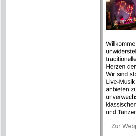
Willkommen
unwiderste
traditionel
Herzen der
Wir sind s
Live-Musik
anbieten z
unverwechs
klassische
und Tanzen
Zur Web