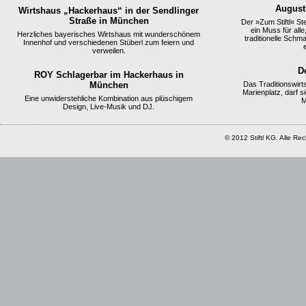
August
Wirtshaus „Hackerhaus“ in der Sendlinger
Straße in München
Der »Zum Stiftl« S
ein Muss für all
Herzliches bayerisches Wirtshaus mit wunderschönem
traditionelle Schm
Innenhof und verschiedenen Stüberl zum feiern und
verweilen.
D
ROY Schlagerbar im Hackerhaus in
München
Das Traditionswirt
Marienplatz, darf 
Eine unwiderstehliche Kombination aus plüschigem
M
Design, Live-Musik und DJ.
© 2012 Stiftl KG. Alle Re