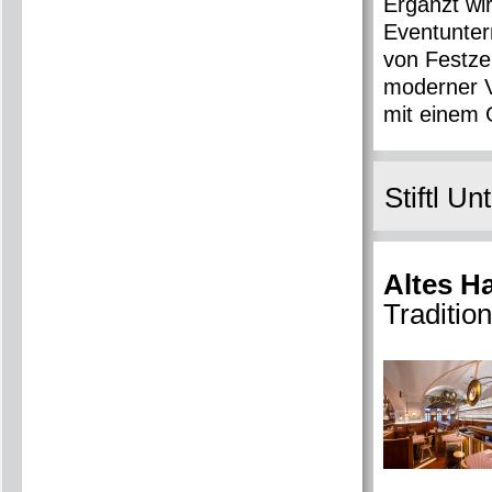
Ergänzt wir
Eventunter
von Festzel
moderner V
mit einem 
Stiftl U
Altes H
Traditio