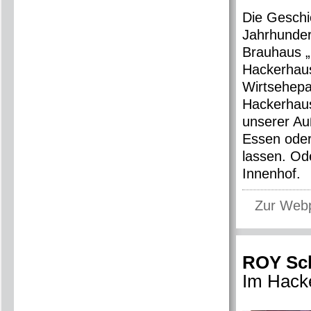
Die Geschi
Jahrhunder
Brauhaus „
Hackerhau
Wirtsehepa
Hackerhaus
unserer A
Essen oder
lassen. Od
Innenhof.
Zur Web
ROY Sch
Im Hack