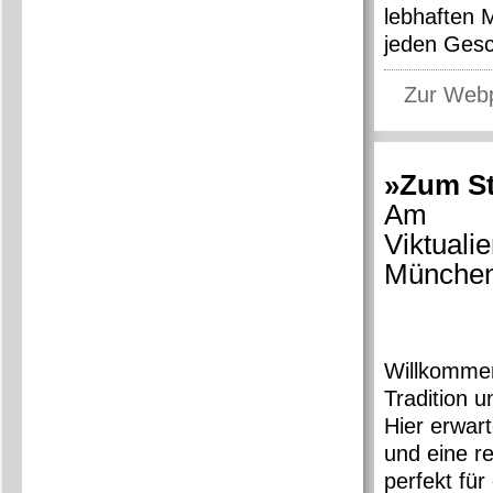
lebhaften 
jeden Ges
Zur Web
»Zum St
Am
Viktuali
Münche
Willkommen
Tradition 
Hier erwar
und eine r
perfekt für