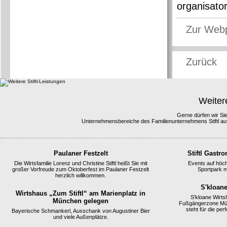
organisato
Zur Web
Zurück
Weitere
Gerne dürfen wir Sie
Unternehmensbereiche des Familienunternehmens Stiftl au
Paulaner Festzelt
Stiftl Gastr
Die Wirtsfamilie Lorenz und Christine Stiftl heißt Sie mit
Events auf höc
großer Vorfreude zum Oktoberfest im Paulaner Festzelt
Sportpark mi
herzlich willkommen.
S'kloan
Wirtshaus „Zum Stiftl“ am Marienplatz in
S'kloane Wirts
München gelegen
Fußgängerzone Mün
steht für die pe
Bayerische Schmankerl, Ausschank von Augustiner Bier
und viele Außenplätze.